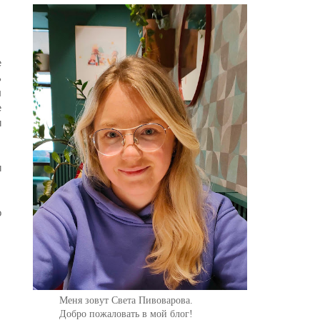
е
ь
л
е
и
и
о
Меня зовут Света Пивоварова.
Добро пожаловать в мой блог!