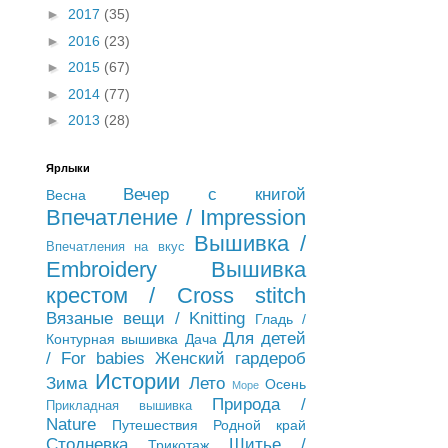
►
2017
(35)
►
2016
(23)
►
2015
(67)
►
2014
(77)
►
2013
(28)
Ярлыки
Вечер с книгой
Весна
Впечатление / Impression
Вышивка /
Впечатления на вкус
Embroidery
Вышивка
крестом / Cross stitch
Вязаные вещи / Knitting
Гладь /
Для детей
Контурная вышивка
Дача
/ For babies
Женский гардероб
Истории
Зима
Лето
Осень
Море
Природа /
Прикладная вышивка
Nature
Путешествия
Родной край
Стодневка
Шитье /
Трикотаж