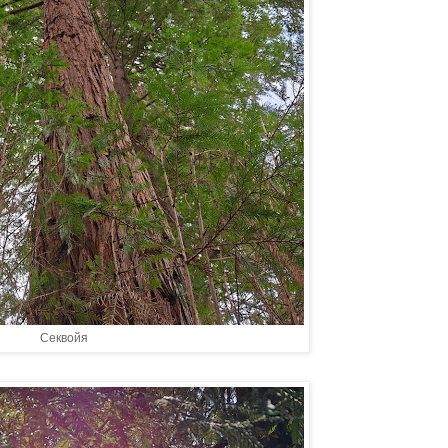
Секвойя