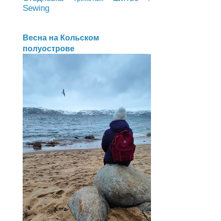
Sewing
Весна на Кольском
полуострове