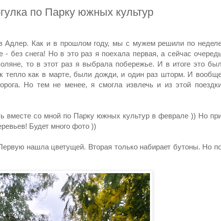
огулка по Парку южных культур
в Адлер. Как и в прошлом году, мы с мужем решили по недел
 - без снега! Но в это раз я поехала первая, а сейчас очеред
оляне, то в этот раз я выбрала побережье. И в итоге это бы
к тепло как в марте, были дожди, и один раз шторм. И вообщ
рога. Но тем не менее, я смогла извлечь и из этой поездк
ь вместе со мной по Парку южных культур в феврале )) Но пр
ревьев! Будет много фото ))
Первую нашла цветущей. Вторая только набирает бутоны. Но п