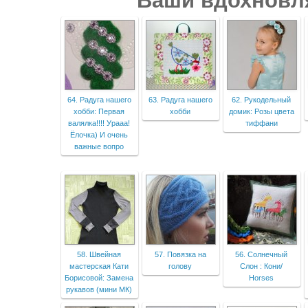
Ваши вдохновл
64. Радуга нашего
63. Радуга нашего
62. Рукодельный
хобби: Первая
хобби
домик: Розы цвета
валялка!!!! Урааа!
тиффани
Ёлочка) И очень
важные вопро
58. Швейная
57. Повязка на
56. Солнечный
мастерская Кати
голову
Слон : Кони/
Борисовой: Замена
Horses
рукавов (мини МК)