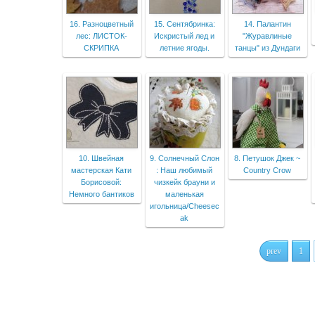
16. Разноцветный
15. Сентябринка:
14. Палантин
лес: ЛИСТОК-
Искристый лед и
"Журавлиные
СКРИПКА
летние ягоды.
танцы" из Дундаги
10. Швейная
9. Солнечный Слон
8. Петушок Джек ~
мастерская Кати
: Наш любимый
Country Crow
Борисовой:
чизкейк брауни и
Немного бантиков
маленькая
игольница/Cheesec
ak
prev
1