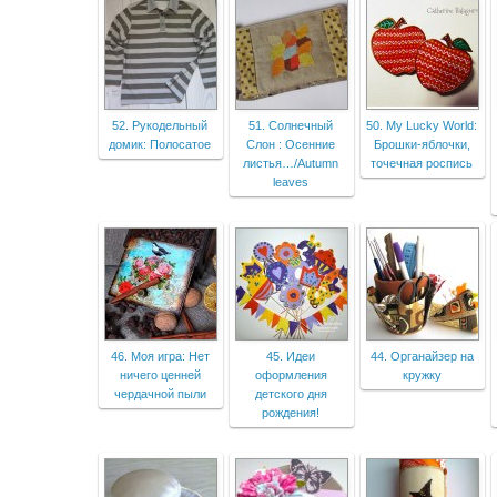
52. Рукодельный
51. Солнечный
50. My Lucky World:
домик: Полосатое
Слон : Осенние
Брошки-яблочки,
листья…/Autumn
точечная роспись
leaves
46. Моя игра: Нет
45. Идеи
44. Органайзер на
ничего ценней
оформления
кружку
чердачной пыли
детского дня
рождения!