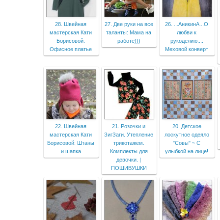
28. Швейная
27. Две руки на все
26. ...АникинА...О
мастерская Кати
таланты: Мама на
любви к
Борисовой:
работе)))
рукоделию...:
Офисное платье
Меховой конверт
22. Швейная
21. Розочки и
20. Детское
мастерская Кати
ЗигЗаги. Утепление
лоскутное одеяло
Борисовой: Штаны
трикотажем.
"Совы" ~ С
и шапка
Комплекты для
улыбкой на лице!
девочки. |
ПОШИВУШКИ