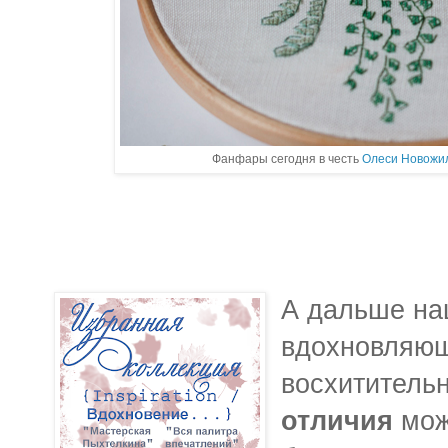
Фанфары сегодня в честь
Олеси Новожи
А дальше н
вдохновляющ
восхититель
отличия
мож