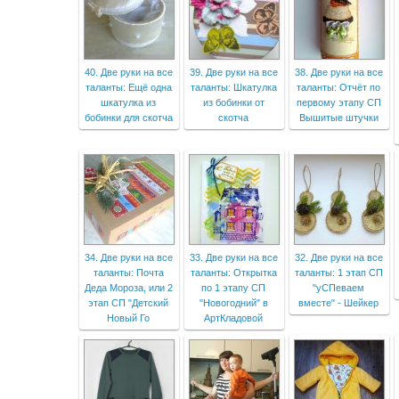
40. Две руки на все
39. Две руки на все
38. Две руки на все
таланты: Ещё одна
таланты: Шкатулка
таланты: Отчёт по
шкатулка из
из бобинки от
первому этапу СП
бобинки для скотча
скотча
Вышитые штучки
34. Две руки на все
33. Две руки на все
32. Две руки на все
таланты: Почта
таланты: Открытка
таланты: 1 этап СП
Деда Мороза, или 2
по 1 этапу СП
"уСПеваем
этап СП "Детский
"Новогодний" в
вместе" - Шейкер
Новый Го
АртКладовой