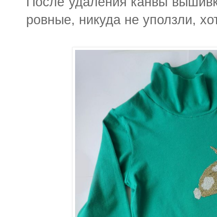
После удаления канвы вышивка
ровные, никуда не уползли, хо