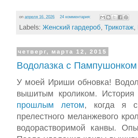
on
апреля 16, 2026
24 комментария:
Labels:
Женский гардероб
,
Трикотаж
,
четверг, марта 12, 2015
Водолазка с Пампушонком
У моей Ириши обновка! Водол
вышитым кроликом. История
прошлым летом
, когда я с
прелестного меланжевого кро
водорастворимой канвы. Опы