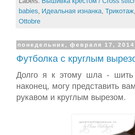
Labels:
Вышивка крестом / Cross stitc
babies
,
Идеальная изнанка
,
Трикотаж
Ottobre
понедельник, февраля 17, 2014
Футболка с круглым вырез
Долго я к этому шла - шить
наконец, могу представить ва
рукавом и круглым вырезом.