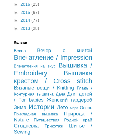
►
2016
(23)
►
2015
(67)
►
2014
(77)
►
2013
(28)
Ярлыки
Вечер с книгой
Весна
Впечатление / Impression
Вышивка /
Впечатления на вкус
Embroidery
Вышивка
крестом / Cross stitch
Вязаные вещи / Knitting
Гладь /
Для детей
Контурная вышивка
Дача
/ For babies
Женский гардероб
Истории
Зима
Лето
Осень
Море
Природа /
Прикладная вышивка
Nature
Путешествия
Родной край
Стодневка
Шитье /
Трикотаж
Sewing