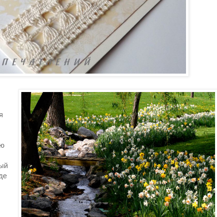
я
сю
рый
де