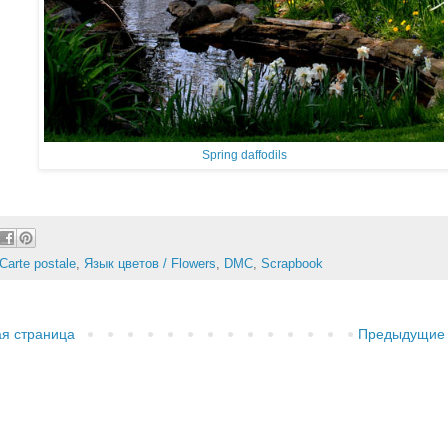
Spring daffodils
Carte postale
,
Язык цветов / Flowers
,
DMC
,
Scrapbook
ая страница
Предыдущие