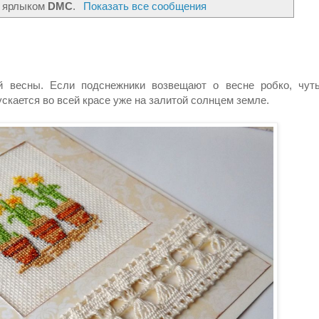
с ярлыком
DMC
.
Показать все сообщения
й весны. Если подснежники возвещают о весне робко, чут
ускается во всей красе уже на залитой солнцем земле.