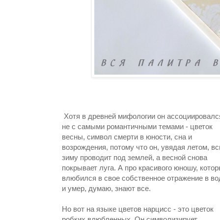
Хотя в древней мифологии он ассоциировалс
не с самыми романтичными темами - цветок
весны, символ смерти в юности, сна и
возрождения, потому что он, увядая летом, в
зиму проводит под землей, а весной снова
покрывает луга. А про красивого юношу, кото
влюбился в свое собственное отражение в во
и умер, думаю, знают все.
Но вот на языке цветов нарцисс - это цветок
робких влюбленных. Он символизирует