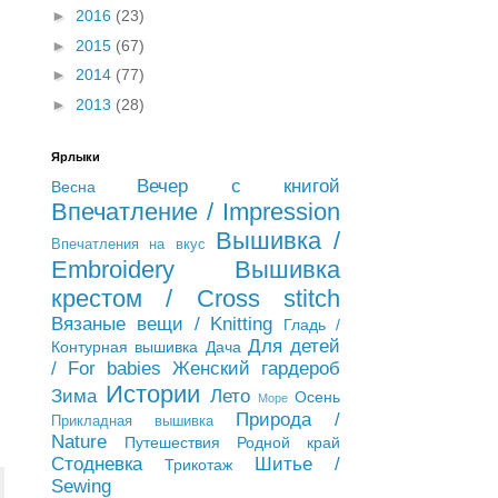
►
2016
(23)
►
2015
(67)
►
2014
(77)
►
2013
(28)
Ярлыки
Вечер с книгой
Весна
Впечатление / Impression
Вышивка /
Впечатления на вкус
Embroidery
Вышивка
крестом / Cross stitch
Вязаные вещи / Knitting
Гладь /
Для детей
Контурная вышивка
Дача
/ For babies
Женский гардероб
Истории
Зима
Лето
Осень
Море
Природа /
Прикладная вышивка
Nature
Путешествия
Родной край
Стодневка
Шитье /
Трикотаж
Sewing