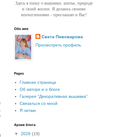
Здесь я пишу о вышивке, шитье, природе
и своей жизни. Я делаюсь своими
впечатлениями - приглашаю и Вас!
Обо мне
Света Пивоварова
Просмотреть профиль
Pages
Главная страница
Об авторе и о блоге
Галерея "Декоративная вышивка"
е
Связаться со мной
,
Я читаю
е
Архив блога
▼
2026
(19)
и