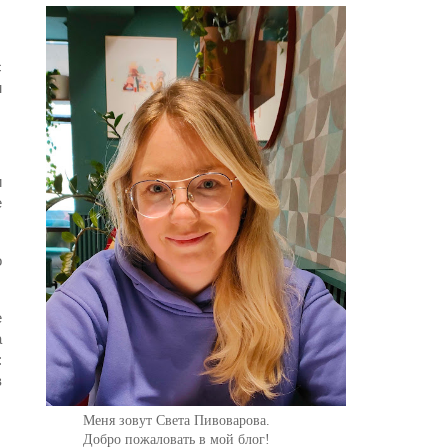
с
м
и
е
о
е
а
:
в
Меня зовут Света Пивоварова.
Добро пожаловать в мой блог!