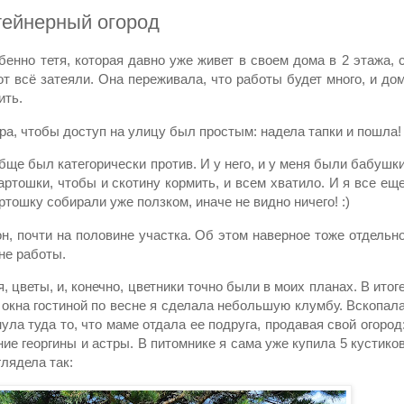
нтейнерный огород
бенно тетя, которая давно уже живет в своем дома в 2 этажа, 
т всё затеяли. Она переживала, что работы будет много, и до
ить.
ора, чтобы доступ на улицу был простым: надела тапки и пошла!
бще был категорически против. И у него, и у меня были бабушк
артошки, чтобы и скотину кормить, и всем хватило. И я все ещ
ртошку собирали уже ползком, иначе не видно ничего! :)
он, почти на половине участка. Об этом наверное тоже отдельн
не работы.
 цветы, и, конечно, цветники точно были в моих планах. В итог
з окна гостиной по весне я сделала небольшую клумбу. Вскопал
ула туда то, что маме отдала ее подруга, продавая свой огород
ние георгины и астры. В питомнике я сама уже купила 5 кустико
лядела так: