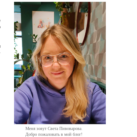
е
о
м
-
Меня зовут Света Пивоварова.
Добро пожаловать в мой блог!