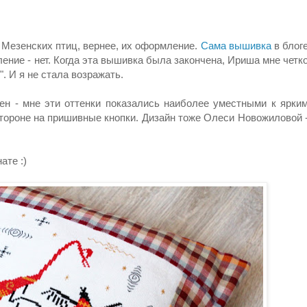
 Мезенских птиц, вернее, их оформление.
Сама вышивка
в блог
ение - нет. Когда эта вышивка была закончена, Ириша мне четк
". И я не стала возражать.
н - мне эти оттенки показались наиболее уместными к ярки
тороне на пришивные кнопки. Дизайн тоже Олеси Новожиловой 
ате :)