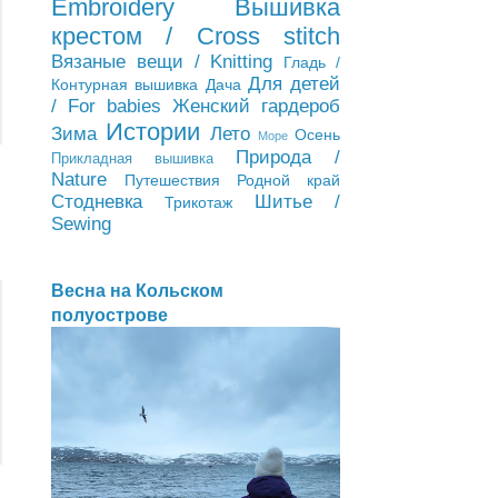
Embroidery
Вышивка
крестом / Cross stitch
Вязаные вещи / Knitting
Гладь /
Для детей
Контурная вышивка
Дача
/ For babies
Женский гардероб
Истории
Зима
Лето
Осень
Море
Природа /
Прикладная вышивка
Nature
Путешествия
Родной край
Стодневка
Шитье /
Трикотаж
Sewing
Весна на Кольском
полуострове