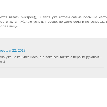
чется вязать быстрее))) У тебя уже готовы самые большие част
рее вяжутся. Желаю успеть к весне, но даже если и не успеешь, 
еплая вещь.)
евраля 22, 2017
на уже не кончике носа, а я пока все так же с первым рукавом...
я :)