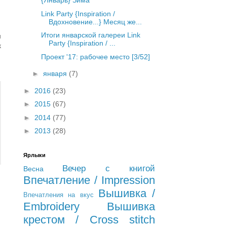
{Январь} Зима
Link Party {Inspiration /
Вдохновение...} Месяц же...
Итоги январской галереи Link
и
Party {Inspiration / ...
к
Проект '17: рабочее место [3/52]
►
января
(7)
►
2016
(23)
►
2015
(67)
►
2014
(77)
►
2013
(28)
Ярлыки
Вечер с книгой
Весна
Впечатление / Impression
Вышивка /
Впечатления на вкус
Embroidery
Вышивка
крестом / Cross stitch