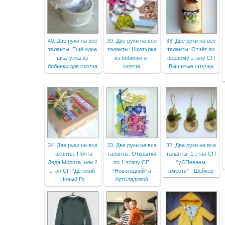
40. Две руки на все
39. Две руки на все
38. Две руки на все
таланты: Ещё одна
таланты: Шкатулка
таланты: Отчёт по
шкатулка из
из бобинки от
первому этапу СП
бобинки для скотча
скотча
Вышитые штучки
34. Две руки на все
33. Две руки на все
32. Две руки на все
таланты: Почта
таланты: Открытка
таланты: 1 этап СП
Деда Мороза, или 2
по 1 этапу СП
"уСПеваем
этап СП "Детский
"Новогодний" в
вместе" - Шейкер
Новый Го
АртКладовой