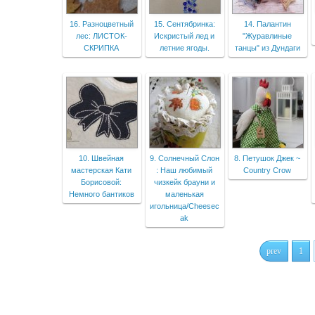
16. Разноцветный
15. Сентябринка:
14. Палантин
лес: ЛИСТОК-
Искристый лед и
"Журавлиные
СКРИПКА
летние ягоды.
танцы" из Дундаги
10. Швейная
9. Солнечный Слон
8. Петушок Джек ~
мастерская Кати
: Наш любимый
Country Crow
Борисовой:
чизкейк брауни и
Немного бантиков
маленькая
игольница/Cheesec
ak
prev
1