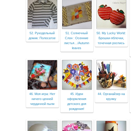
52. Рукодельный
51. Солнечный
50. My Lucky World:
домик: Полосатое
Слон : Осенние
Брошки-яблочки,
листья…/Autumn
точечная роспись
leaves
46. Моя игра: Нет
45. Идеи
44. Органайзер на
ничего ценней
оформления
кружку
чердачной пыли
детского дня
рождения!