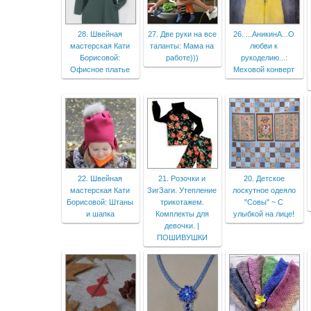
28. Швейная
27. Две руки на все
26. ...АникинА...О
мастерская Кати
таланты: Мама на
любви к
Борисовой:
работе)))
рукоделию...:
Офисное платье
Меховой конверт
22. Швейная
21. Розочки и
20. Детское
мастерская Кати
ЗигЗаги. Утепление
лоскутное одеяло
Борисовой: Штаны
трикотажем.
"Совы" ~ С
и шапка
Комплекты для
улыбкой на лице!
девочки. |
ПОШИВУШКИ