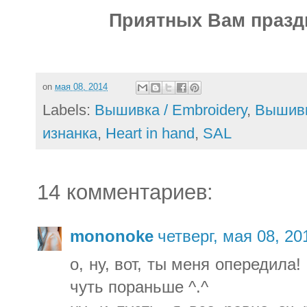
Приятных Вам праз
on
мая 08, 2014
Labels:
Вышивка / Embroidery
,
Вышивка
изнанка
,
Heart in hand
,
SAL
14 комментариев:
mononoke
четверг, мая 08, 20
о, ну, вот, ты меня опередила!
чуть пораньше ^.^