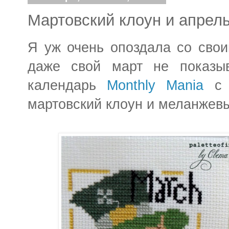
Мартовский клоун и апрел
Я уж очень опоздала со свои
даже свой март не показыв
календарь
Monthly Mania
с В
мартовский клоун и меланжевы