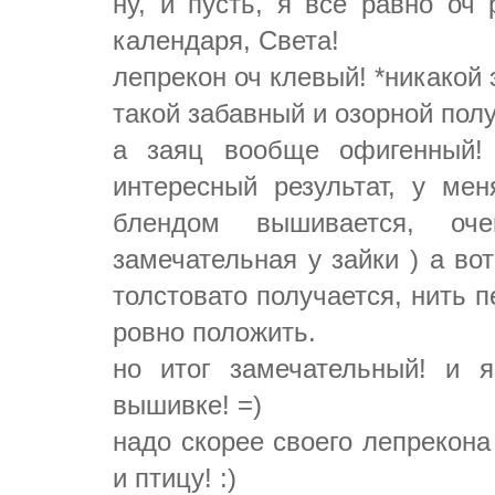
ну, и пусть, я все равно оч
календаря, Света!
лепрекон оч клевый! *никакой э
такой забавный и озорной пол
а заяц вообще офигенный!
интересный результат, у ме
блендом вышивается, оч
замечательная у зайки ) а во
толстовато получается, нить п
ровно положить.
но итог замечательный! и 
вышивке! =)
надо скорее своего лепрекона
и птицу! :)