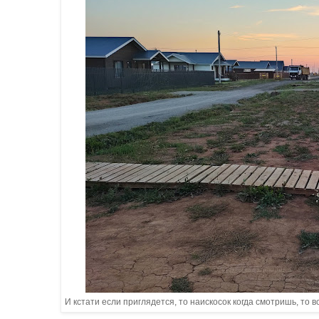
И кстати если приглядется, то наискосок когда смотришь, то 