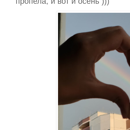
пропела, и вот и осень )))