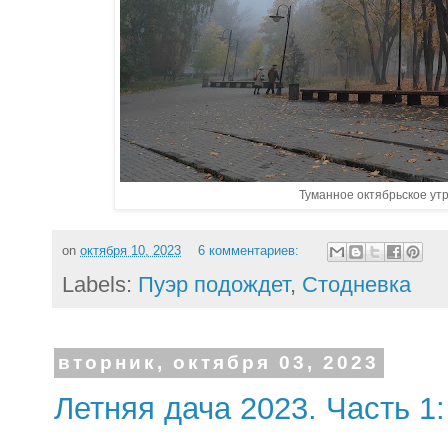
Туманное октябрьское утр
on
октября 10, 2023
6 комментариев:
Labels:
Пуэр подождет
,
Стодневка
вторник, октября 03, 2023
Летняя дача 2023. Часть 1: